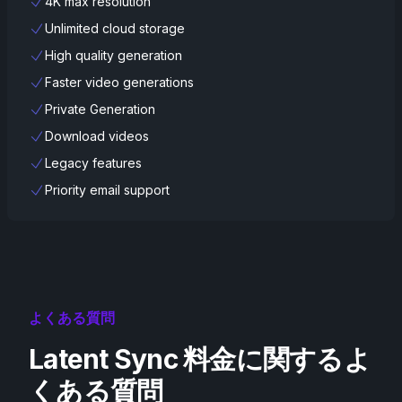
4K max resolution
Unlimited cloud storage
High quality generation
Faster video generations
Private Generation
Download videos
Legacy features
Priority email support
よくある質問
Latent Sync 料金に関するよ
くある質問