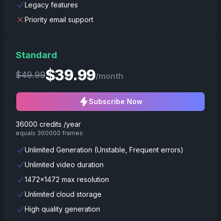
Legacy features
Priority email support
Standard
$
39.99
$
49.99
/month
Subscribe Now
36000 credits /year
equals 360000 frames
Unlimited Generation (Unstable, Frequent errors)
Unlimited video duration
1472x1472 max resolution
Unlimited cloud storage
High quality generation