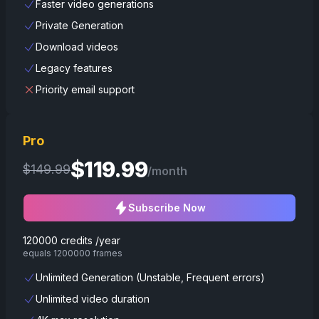
Faster video generations
Private Generation
Download videos
Legacy features
Priority email support
Pro
$
119.99
$
149.99
/month
Subscribe Now
120000 credits /year
equals 1200000 frames
Unlimited Generation (Unstable, Frequent errors)
Unlimited video duration